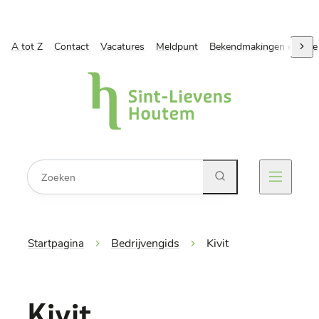
A tot Z
Naar inhoud
Contact
Vacatures
Meldpunt
Bekendmakingen en ope
scro
Gemeente Sint-Lievens-Houtem
Waarmee kunnen we jou helpen?
Zoeken
Menu
Bedrijvengids
Kivit
Startpagina
Kivit