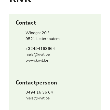
Contact
Adres
Windgat 20 /
,
9521
Letterhoutem
+32494163664
E-mail
niels
@
kivit.be
Website
www.kivit.be
Contactpersoon
Gsm
0494 16 36 64
E-mail
niels
@
kivit.be