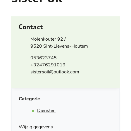
Contact
Adres
Molenkouter 92 /
,
9520
Sint-Lievens-Houtem
Tel.
053623745
+32476291019
E-mail
sistersoil
@
outlook.com
Categorie
Diensten
Wijzig gegevens