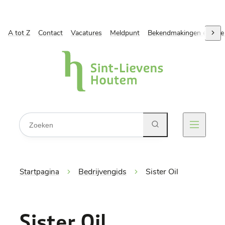
A tot Z
Naar inhoud
Contact
Vacatures
Meldpunt
Bekendmakingen en ope
scro
Gemeente Sint-Lievens-Houtem
Waarmee kunnen we jou helpen?
Zoeken
Menu
Bedrijvengids
Sister Oil
Startpagina
Sister Oil