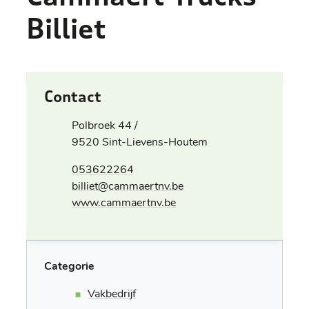
Billiet
Contact
Adres
Polbroek 44 /
,
9520
Sint-Lievens-Houtem
Tel.
053622264
E-mail
billiet
@
cammaertnv.be
Website
www.cammaertnv.be
Categorie
Vakbedrijf