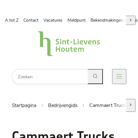
A tot Z
Naar inhoud
Contact
Vacatures
Meldpunt
Bekendmakingen en ope
scro
Gemeente Sint-Lievens-Houtem
Waarmee kunnen we jou helpen?
Zoeken
Menu
Bedrijvengids
Cammaert Trucks Billi
Startpagina
scro
Cammaert Trucks