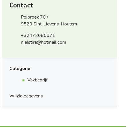
Contact
Adres
Polbroek 70 /
,
9520
Sint-Lievens-Houtem
+32472685071
E-mail
nielstire
@
hotmail.com
Categorie
Vakbedrijf
Wijzig gegevens