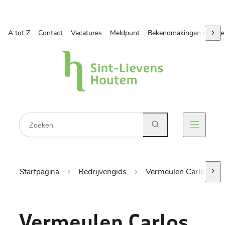
A tot Z
Naar inhoud
Contact
Vacatures
Meldpunt
Bekendmakingen en ope
scro
Gemeente Sint-Lievens-Houtem
Waarmee kunnen we jou helpen?
Zoeken
Menu
Bedrijvengids
Vermeulen Carlos
Startpagina
scro
Vermeulen Carlos