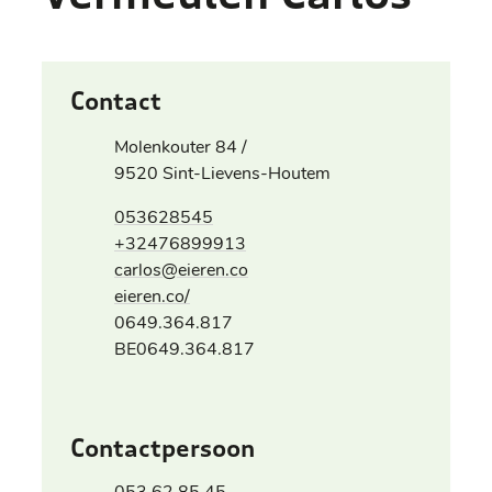
Contact
Adres
Molenkouter 84 /
,
9520
Sint-Lievens-Houtem
Tel.
053628545
+32476899913
E-mail
carlos
@
eieren.co
Website
eieren.co/
Ondernemingsnummer
0649.364.817
BTW nr.
BE0649.364.817
Contactpersoon
Tel.
053 62 85 45