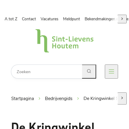
A tot Z
Naar inhoud
Contact
Vacatures
Meldpunt
Bekendmakingen en ope
scro
Gemeente Sint-Lievens-Houtem
Waarmee kunnen we jou helpen?
Zoeken
Menu
Bedrijvengids
De Kringwinkel Stroo
Startpagina
scro
De Kringwinkel