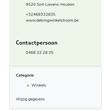
,
9520
Sint-Lievens-Houtem
+32468332835
Website
www.dekringwinkelstroom.be
Contactpersoon
Gsm
0468 33 28 35
Categorie
Winkels
Wijzig gegevens