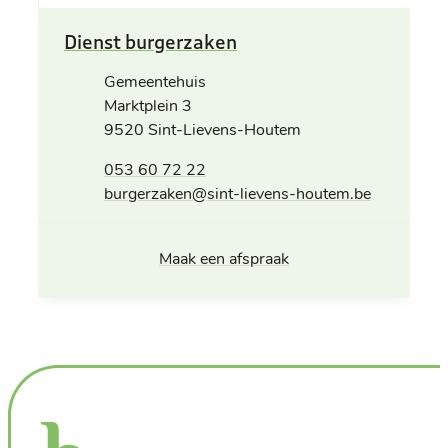
Contact
Dienst burgerzaken
Adres
Gemeentehuis
Marktplein 3
,
9520
Sint-Lievens-Houtem
Tel.
053 60 72 22
E-mail
burgerzaken
@
sint-lievens-houtem.be
Maak een afspraak