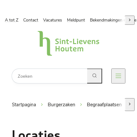
A tot Z
Naar inhoud
Contact
Vacatures
Meldpunt
Bekendmakingen en ope
scro
Gemeente Sint-Lievens-Houtem
Waarmee kunnen we jou helpen?
Zoeken
Menu
Burgerzaken
Begraafplaatsen
L
Startpagina
scro
Locaties