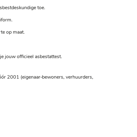
asbestdeskundige toe.
iform.
rte op maat.
e jouw officieel asbestattest.
ór 2001 (eigenaar‑bewoners, verhuurders,