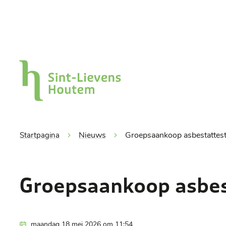
Naar inhoud
Gemeente Sint-Lievens-Houtem
Nieuws
Groepsaankoop asbestattes
Startpagina
Groepsaankoop asbes
Gepubliceerd op
maandag 18 mei 2026 om 11:54