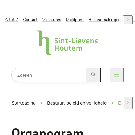
A tot Z
Naar inhoud
Contact
Vacatures
Meldpunt
Bekendmakingen en ope
scro
Gemeente Sint-Lievens-Houtem
Waarmee kunnen we jou helpen?
Zoeken
Menu
Bestuur, beleid en veiligheid
Beleid
Startpagina
scro
Organogram