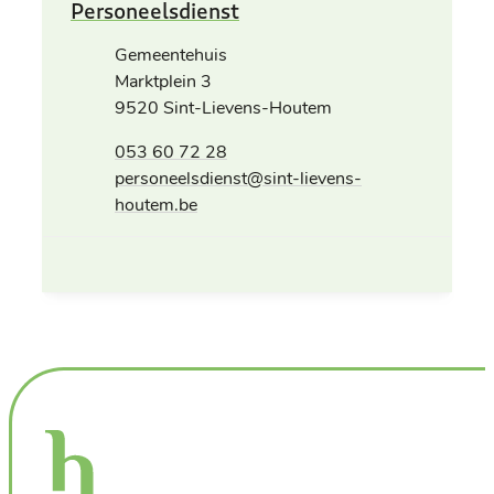
Contact
Personeelsdienst
Adres
Gemeentehuis
Marktplein 3
,
9520
Sint-Lievens-Houtem
Tel.
053 60 72 28
E-mail
personeelsdienst
@
sint-lievens-
houtem.be