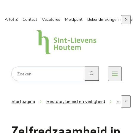
A tot Z
Naar inhoud
Contact
Vacatures
Meldpunt
Bekendmakingen en ope
scro
Gemeente Sint-Lievens-Houtem
Waarmee kunnen we jou helpen?
Zoeken
Menu
Bestuur, beleid en veiligheid
Veilighe
Startpagina
scro
Zelfredzaamheid in